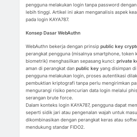
pengguna melakukan login tanpa password dengan
lebih tinggi. Artikel ini akan menganalisis aspek 
pada login KAYA787.
Konsep Dasar WebAuthn
WebAuthn bekerja dengan prinsip
public key cryp
perangkat pengguna (misalnya smartphone, token 
biometrik) menghasilkan sepasang kunci:
private 
aman di perangkat dan
public key
yang disimpan di
pengguna melakukan login, proses autentikasi dil
pembuktian kriptografi tanpa perlu mengirimkan pa
mengurangi risiko pencurian data login melalui phis
serangan brute force.
Dalam konteks login KAYA787, pengguna dapat mem
seperti sidik jari atau pengenalan wajah untuk mas
dikombinasikan dengan perangkat keras atau softwa
mendukung standar FIDO2.