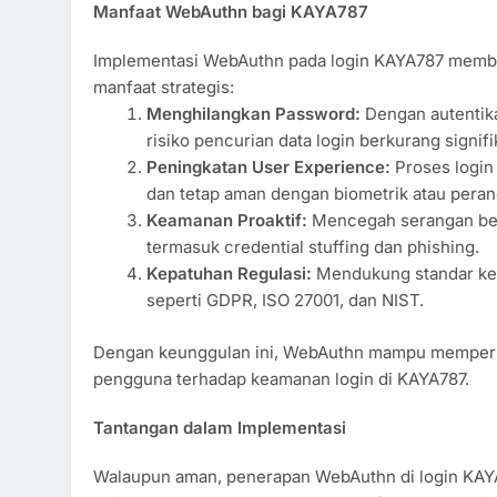
Manfaat WebAuthn bagi KAYA787
Implementasi WebAuthn pada login KAYA787 memb
manfaat strategis:
Menghilangkan Password:
Dengan autentika
risiko pencurian data login berkurang signifi
Peningkatan User Experience:
Proses login 
dan tetap aman dengan biometrik atau perang
Keamanan Proaktif:
Mencegah serangan ber
termasuk credential stuffing dan phishing.
Kepatuhan Regulasi:
Mendukung standar kea
seperti GDPR, ISO 27001, dan NIST.
Dengan keunggulan ini, WebAuthn mampu memper
pengguna terhadap keamanan login di KAYA787.
Tantangan dalam Implementasi
Walaupun aman, penerapan WebAuthn di login KA