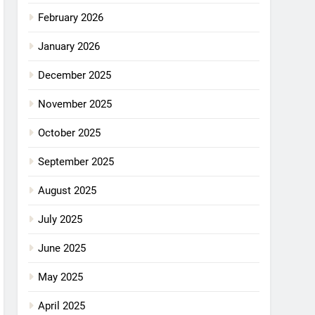
February 2026
January 2026
December 2025
November 2025
October 2025
September 2025
August 2025
July 2025
June 2025
May 2025
April 2025