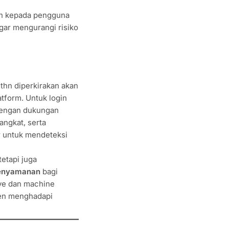
 kepada pengguna
gar mengurangi risiko
thn diperkirakan akan
atform. Untuk login
dengan dukungan
ngkat, serta
y
untuk mendeteksi
etapi juga
kenyamanan
bagi
ive dan machine
ien menghadapi