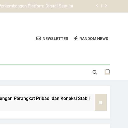
erkembangan Platform Digital Saat Ini
erangkat Pribadi dan Koneksi Stabil
is untuk Akses Akun yang Lebih Mudah
NEWSLETTER
RANDOM NEWS
i Lupa Kata Sandi pada TIARA4D Login
erkembangan Platform Digital Saat Ini
erangkat Pribadi dan Koneksi Stabil
is untuk Akses Akun yang Lebih Mudah
at Pribadi dan Koneksi Stabil
Login Edwinslot Lewat
2 Months Ago