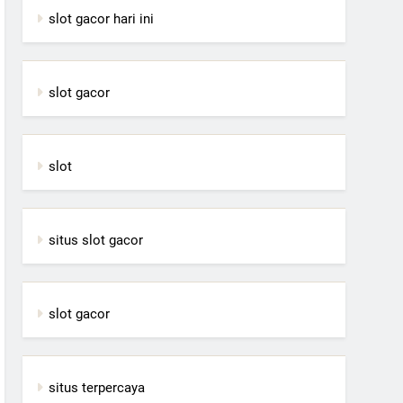
slot gacor hari ini
slot gacor
slot
situs slot gacor
slot gacor
situs terpercaya