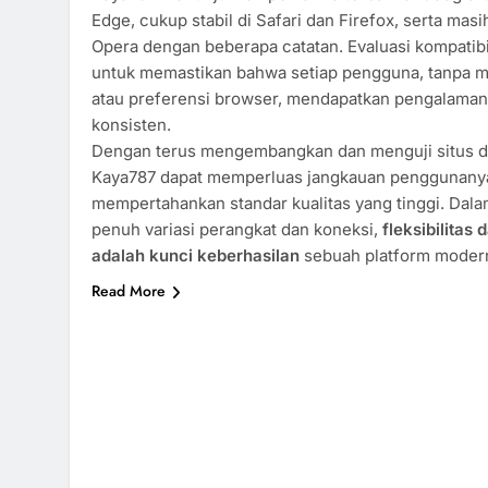
Edge, cukup stabil di Safari dan Firefox, serta masi
Opera dengan beberapa catatan. Evaluasi kompatibi
untuk memastikan bahwa setiap pengguna, tanpa 
atau preferensi browser, mendapatkan pengalama
konsisten.
Dengan terus mengembangkan dan menguji situs di
Kaya787 dapat memperluas jangkauan penggunanya
mempertahankan standar kualitas yang tinggi. Dalam
penuh variasi perangkat dan koneksi,
fleksibilitas 
adalah kunci keberhasilan
sebuah platform moder
Read More