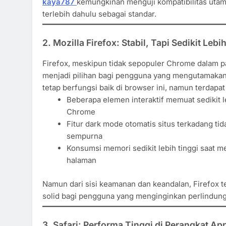
kaya787
kemungkinan menguji kompatibilitas ut
terlebih dahulu sebagai standar.
2. Mozilla Firefox: Stabil, Tapi Sedikit Lebi
Firefox, meskipun tidak sepopuler Chrome dalam pa
menjadi pilihan bagi pengguna yang mengutamakan 
tetap berfungsi baik di browser ini, namun terdapa
Beberapa elemen interaktif memuat sedikit l
Chrome
Fitur dark mode otomatis situs terkadang tid
sempurna
Konsumsi memori sedikit lebih tinggi saat m
halaman
Namun dari sisi keamanan dan keandalan, Firefox te
solid bagi pengguna yang menginginkan perlindung
3. Safari: Performa Tinggi di Perangkat Ap