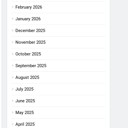
February 2026
January 2026
December 2025
November 2025
October 2025
September 2025
August 2025
July 2025
June 2025
May 2025
April 2025