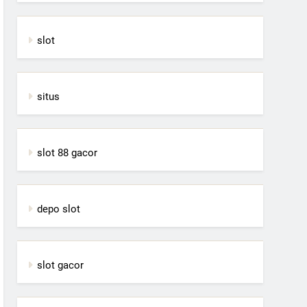
slot
situs
slot 88 gacor
depo slot
slot gacor