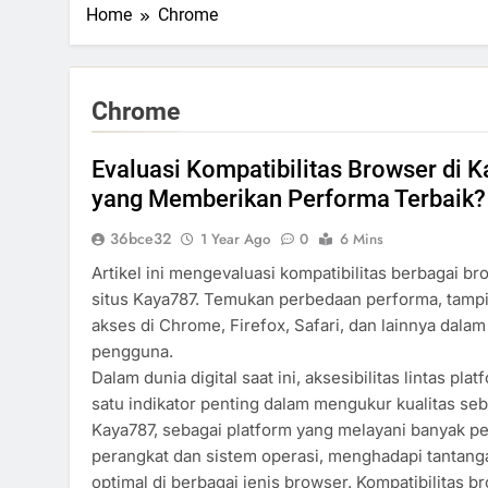
Home
Chrome
Chrome
Evaluasi Kompatibilitas Browser di 
yang Memberikan Performa Terbaik?
36bce32
1 Year Ago
0
6 Mins
Artikel ini mengevaluasi kompatibilitas berbagai b
situs Kaya787. Temukan perbedaan performa, tampila
akses di Chrome, Firefox, Safari, dan lainnya dal
pengguna.
Dalam dunia digital saat ini, aksesibilitas lintas pla
satu indikator penting dalam mengukur kualitas se
Kaya787, sebagai platform yang melayani banyak p
perangkat dan sistem operasi, menghadapi tantang
optimal di berbagai jenis browser. Kompatibilitas 