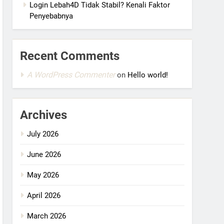
Login Lebah4D Tidak Stabil? Kenali Faktor
Penyebabnya
Recent Comments
A WordPress Commenter
on
Hello world!
Archives
July 2026
June 2026
May 2026
April 2026
March 2026