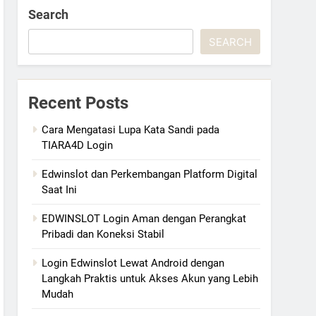
Search
SEARCH
Recent Posts
Cara Mengatasi Lupa Kata Sandi pada
TIARA4D Login
Edwinslot dan Perkembangan Platform Digital
Saat Ini
EDWINSLOT Login Aman dengan Perangkat
Pribadi dan Koneksi Stabil
Login Edwinslot Lewat Android dengan
Langkah Praktis untuk Akses Akun yang Lebih
Mudah