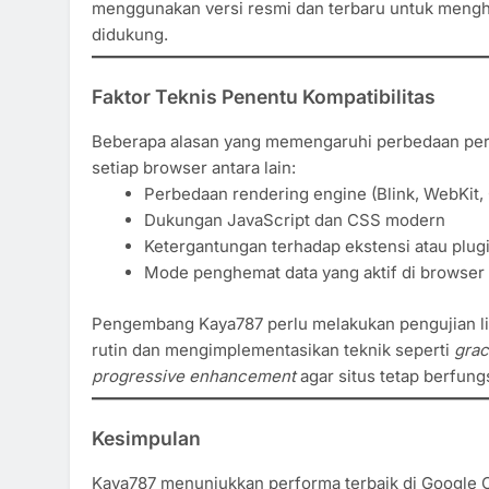
menggunakan versi resmi dan terbaru untuk menghi
didukung.
Faktor Teknis Penentu Kompatibilitas
Beberapa alasan yang memengaruhi perbedaan per
setiap browser antara lain:
Perbedaan rendering engine (Blink, WebKit,
Dukungan JavaScript dan CSS modern
Ketergantungan terhadap ekstensi atau plug
Mode penghemat data yang aktif di browser 
Pengembang Kaya787 perlu melakukan pengujian l
rutin dan mengimplementasikan teknik seperti
grac
progressive enhancement
agar situs tetap berfungs
Kesimpulan
Kaya787 menunjukkan performa terbaik di Google 