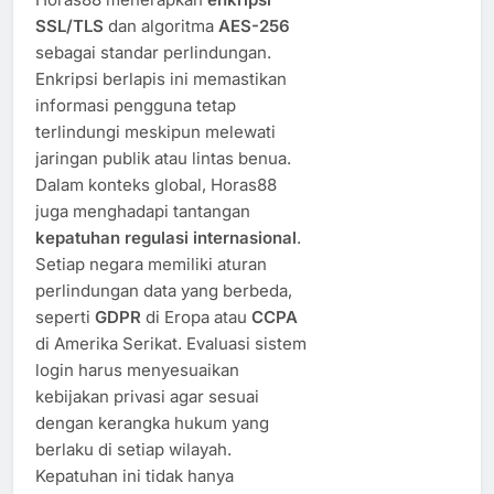
SSL/TLS
dan algoritma
AES-256
sebagai standar perlindungan.
Enkripsi berlapis ini memastikan
informasi pengguna tetap
terlindungi meskipun melewati
jaringan publik atau lintas benua.
Dalam konteks global, Horas88
juga menghadapi tantangan
kepatuhan regulasi internasional
.
Setiap negara memiliki aturan
perlindungan data yang berbeda,
seperti
GDPR
di Eropa atau
CCPA
di Amerika Serikat. Evaluasi sistem
login harus menyesuaikan
kebijakan privasi agar sesuai
dengan kerangka hukum yang
berlaku di setiap wilayah.
Kepatuhan ini tidak hanya