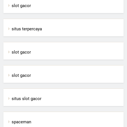
slot gacor
situs terpercaya
slot gacor
slot gacor
situs slot gacor
spaceman