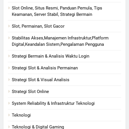
Slot Online, Situs Resmi, Panduan Pemula, Tips
Keamanan, Server Stabil, Strategi Bermain
Slot, Permainan, Slot Gacor
Stabilitas Akses,Manajemen Infrastruktur,Platform
Digital,Keandalan Sistem,Pengalaman Pengguna
Strategi Bermain & Analisis Waktu Login
Strategi Slot & Analisis Permainan
Strategi Slot & Visual Analisis
Strategi Slot Online
System Reliability & Infrastruktur Teknologi
Teknologi
Teknologi & Digital Gaming