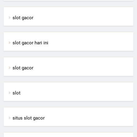
slot gacor
slot gacor hari ini
slot gacor
slot
situs slot gacor