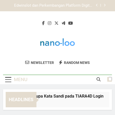
Skip
EDWINSLOT Login Aman dengan Perangkat
to
Pribadi dan Koneksi Stabil
content
Login Edwinslot Lewat Android dengan Langkah
Praktis untuk Akses Akun yang Lebih Mudah
Cara Mengatasi Lupa Kata Sandi pada TIARA4D
Login
Edwinslot dan Perkembangan Platform Digital
Saat Ini
EDWINSLOT Login Aman dengan Perangkat
Pribadi dan Koneksi Stabil
Nano Loo
Temukan Solusi Toilet Ramah Lingkungan
Login Edwinslot Lewat Android dengan Langkah
NEWSLETTER
RANDOM NEWS
Praktis untuk Akses Akun yang Lebih Mudah
Dari Nano Loo.
MENU
ra Mengatasi Lupa Kata Sandi pada TIARA4D Login
Edw
HEADLINES
Weeks Ago
1 M