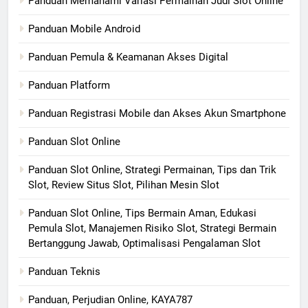
Panduan Memahami Variasi Permainan Judi Slot Online
Panduan Mobile Android
Panduan Pemula & Keamanan Akses Digital
Panduan Platform
Panduan Registrasi Mobile dan Akses Akun Smartphone
Panduan Slot Online
Panduan Slot Online, Strategi Permainan, Tips dan Trik
Slot, Review Situs Slot, Pilihan Mesin Slot
Panduan Slot Online, Tips Bermain Aman, Edukasi
Pemula Slot, Manajemen Risiko Slot, Strategi Bermain
Bertanggung Jawab, Optimalisasi Pengalaman Slot
Panduan Teknis
Panduan, Perjudian Online, KAYA787