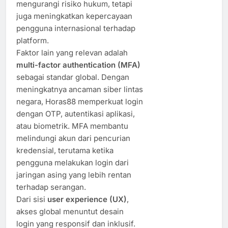
mengurangi risiko hukum, tetapi
juga meningkatkan kepercayaan
pengguna internasional terhadap
platform.
Faktor lain yang relevan adalah
multi-factor authentication (MFA)
sebagai standar global. Dengan
meningkatnya ancaman siber lintas
negara, Horas88 memperkuat login
dengan OTP, autentikasi aplikasi,
atau biometrik. MFA membantu
melindungi akun dari pencurian
kredensial, terutama ketika
pengguna melakukan login dari
jaringan asing yang lebih rentan
terhadap serangan.
Dari sisi
user experience (UX)
,
akses global menuntut desain
login yang responsif dan inklusif.