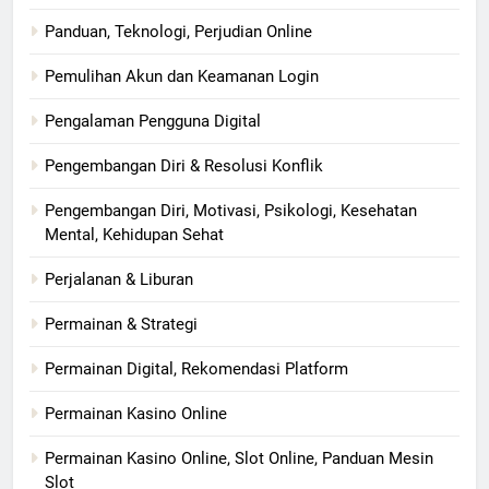
Panduan, Teknologi, Perjudian Online
Pemulihan Akun dan Keamanan Login
Pengalaman Pengguna Digital
Pengembangan Diri & Resolusi Konflik
Pengembangan Diri, Motivasi, Psikologi, Kesehatan
Mental, Kehidupan Sehat
Perjalanan & Liburan
Permainan & Strategi
Permainan Digital, Rekomendasi Platform
Permainan Kasino Online
Permainan Kasino Online, Slot Online, Panduan Mesin
Slot