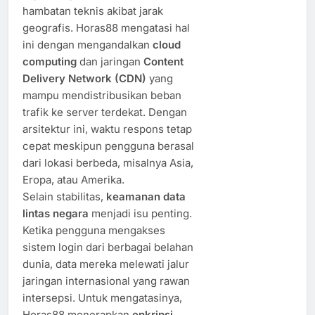
hambatan teknis akibat jarak
geografis. Horas88 mengatasi hal
ini dengan mengandalkan
cloud
computing
dan jaringan
Content
Delivery Network (CDN)
yang
mampu mendistribusikan beban
trafik ke server terdekat. Dengan
arsitektur ini, waktu respons tetap
cepat meskipun pengguna berasal
dari lokasi berbeda, misalnya Asia,
Eropa, atau Amerika.
Selain stabilitas,
keamanan data
lintas negara
menjadi isu penting.
Ketika pengguna mengakses
sistem login dari berbagai belahan
dunia, data mereka melewati jalur
jaringan internasional yang rawan
intersepsi. Untuk mengatasinya,
Horas88 menerapkan
enkripsi