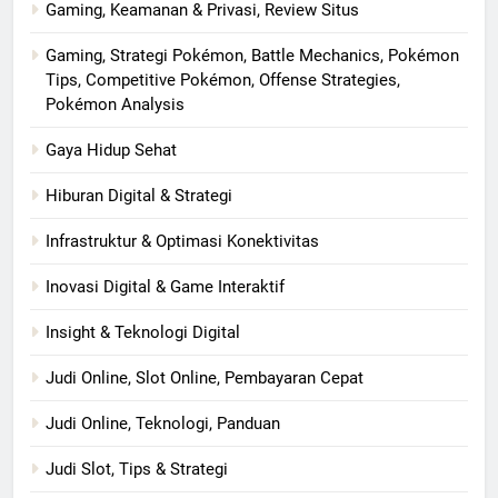
Gaming, Keamanan & Privasi, Review Situs
Gaming, Strategi Pokémon, Battle Mechanics, Pokémon
Tips, Competitive Pokémon, Offense Strategies,
Pokémon Analysis
Gaya Hidup Sehat
Hiburan Digital & Strategi
Infrastruktur & Optimasi Konektivitas
Inovasi Digital & Game Interaktif
Insight & Teknologi Digital
Judi Online, Slot Online, Pembayaran Cepat
Judi Online, Teknologi, Panduan
Judi Slot, Tips & Strategi