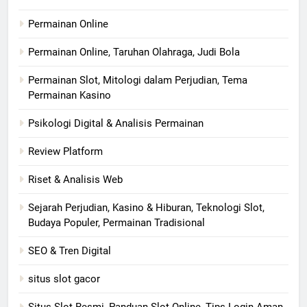
Permainan Online
Permainan Online, Taruhan Olahraga, Judi Bola
Permainan Slot, Mitologi dalam Perjudian, Tema
Permainan Kasino
Psikologi Digital & Analisis Permainan
Review Platform
Riset & Analisis Web
Sejarah Perjudian, Kasino & Hiburan, Teknologi Slot,
Budaya Populer, Permainan Tradisional
SEO & Tren Digital
situs slot gacor