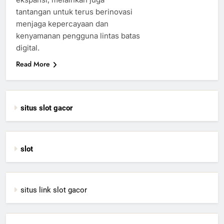
tantangan untuk terus berinovasi
menjaga kepercayaan dan
kenyamanan pengguna lintas batas
digital.
Read More
situs slot gacor
slot
situs link slot gacor