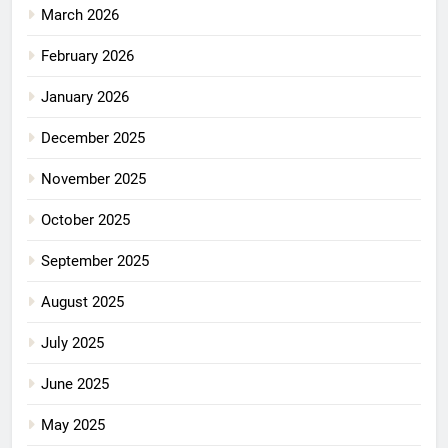
March 2026
February 2026
January 2026
December 2025
November 2025
October 2025
September 2025
August 2025
July 2025
June 2025
May 2025