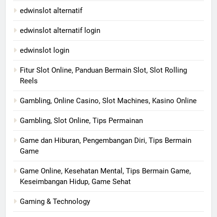
edwinslot alternatif
edwinslot alternatif login
edwinslot login
Fitur Slot Online, Panduan Bermain Slot, Slot Rolling
Reels
Gambling, Online Casino, Slot Machines, Kasino Online
Gambling, Slot Online, Tips Permainan
Game dan Hiburan, Pengembangan Diri, Tips Bermain
Game
Game Online, Kesehatan Mental, Tips Bermain Game,
Keseimbangan Hidup, Game Sehat
Gaming & Technology