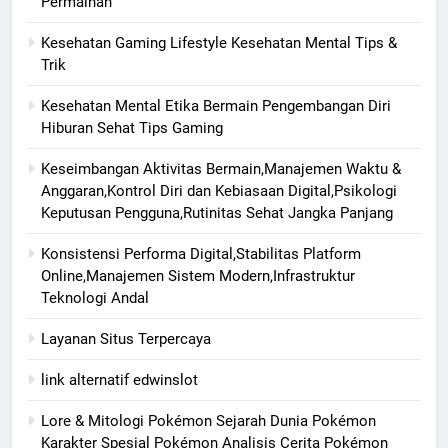
Permainan
Kesehatan Gaming Lifestyle Kesehatan Mental Tips &
Trik
Kesehatan Mental Etika Bermain Pengembangan Diri
Hiburan Sehat Tips Gaming
Keseimbangan Aktivitas Bermain,Manajemen Waktu &
Anggaran,Kontrol Diri dan Kebiasaan Digital,Psikologi
Keputusan Pengguna,Rutinitas Sehat Jangka Panjang
Konsistensi Performa Digital,Stabilitas Platform
Online,Manajemen Sistem Modern,Infrastruktur
Teknologi Andal
Layanan Situs Terpercaya
link alternatif edwinslot
Lore & Mitologi Pokémon Sejarah Dunia Pokémon
Karakter Spesial Pokémon Analisis Cerita Pokémon