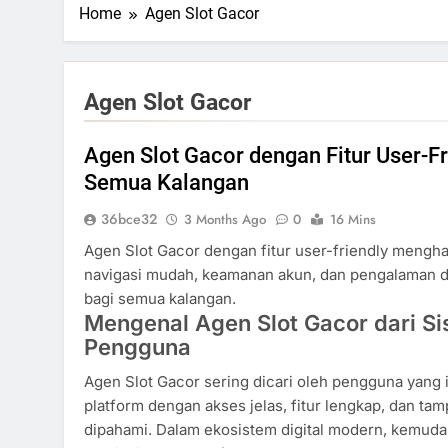
Home
Agen Slot Gacor
Agen Slot Gacor
Agen Slot Gacor dengan Fitur User-Fr
Semua Kalangan
36bce32
3 Months Ago
0
16 Mins
Agen Slot Gacor dengan fitur user-friendly menghad
navigasi mudah, keamanan akun, dan pengalaman d
bagi semua kalangan.
Mengenal Agen Slot Gacor dari S
Pengguna
Agen Slot Gacor sering dicari oleh pengguna yan
platform dengan akses jelas, fitur lengkap, dan ta
dipahami. Dalam ekosistem digital modern, kemu