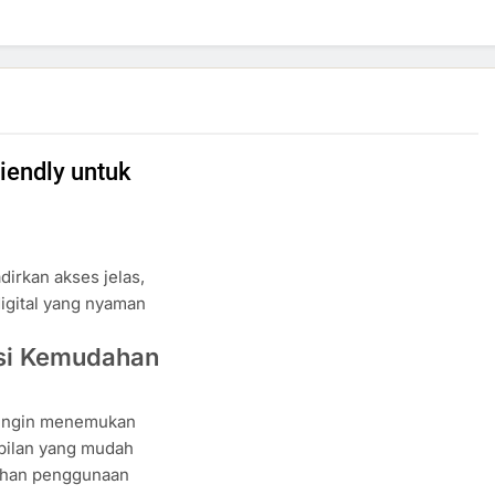
iendly untuk
irkan akses jelas,
igital yang nyaman
isi Kemudahan
g ingin menemukan
mpilan yang mudah
dahan penggunaan