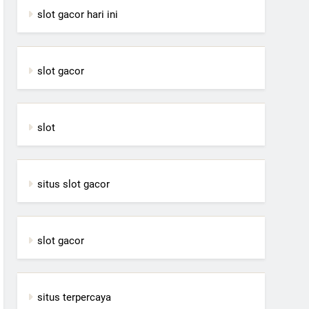
slot gacor hari ini
slot gacor
slot
situs slot gacor
slot gacor
situs terpercaya